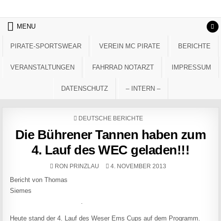
Skip to content
MENU
PIRATE-SPORTSWEAR
VEREIN MC PIRATE
BERICHTE
VERANSTALTUNGEN
FAHRRAD NOTARZT
IMPRESSUM
DATENSCHUTZ
– INTERN –
POSTED IN
DEUTSCHE BERICHTE
Die Bührener Tannen haben zum
4. Lauf des WEC geladen!!!
AUTHOR:
PUBLISHED DATE:
RON PRINZLAU
4. NOVEMBER 2013
Bericht von Thomas
Siemes
.
Heute stand der 4. Lauf des Weser Ems Cups auf dem Programm.