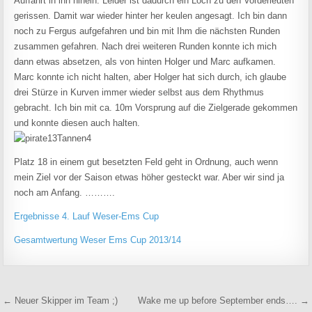
Auffahrt in ihn hinein. Leider ist dadurch ein Loch zu den Vorderleuten
gerissen. Damit war wieder hinter her keulen angesagt. Ich bin dann
noch zu Fergus aufgefahren und bin mit Ihm die nächsten Runden
zusammen gefahren. Nach drei weiteren Runden konnte ich mich
dann etwas absetzen, als von hinten Holger und Marc aufkamen.
Marc konnte ich nicht halten, aber Holger hat sich durch, ich glaube
drei Stürze in Kurven immer wieder selbst aus dem Rhythmus
gebracht. Ich bin mit ca. 10m Vorsprung auf die Zielgerade gekommen
und konnte diesen auch halten.
Platz 18 in einem gut besetzten Feld geht in Ordnung, auch wenn
mein Ziel vor der Saison etwas höher gesteckt war. Aber wir sind ja
noch am Anfang. ……….
Ergebnisse 4. Lauf Weser-Ems Cup
Gesamtwertung Weser Ems Cup 2013/14
Beitragsnavigation
← Neuer Skipper im Team ;)
Wake me up before September ends…. →