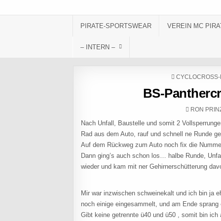
Skip to content
PIRATE-SPORTSWEAR
VEREIN MC PIRA
– INTERN –
POSTED IN
CYCLOCROSS-
BS-Panthercr
AUTHOR:
RON PRIN
Nach Unfall, Baustelle und somit 2 Vollsperrungen
Rad aus dem Auto, rauf und schnell ne Runde gedr
Auf dem Rückweg zum Auto noch fix die Nummer 
Dann ging’s auch schon los… halbe Runde, Unfall
wieder und kam mit ner Gehirnerschütterung davo
Mir war inzwischen schweinekalt und ich bin ja 
noch einige eingesammelt, und am Ende sprang ei
Gibt keine getrennte ü40 und ü50 , somit bin ich 