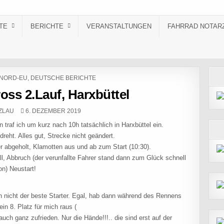
TE
BERICHTE
VERANSTALTUNGEN
FAHRRAD NOTAR
NORD-EU
,
DEUTSCHE BERICHTE
oss 2.Lauf, Harxbüttel
PUBLISHED DATE:
ZLAU
6. DEZEMBER 2019
 traf ich um kurz nach 10h tatsächlich in Harxbüttel ein.
eht. Alles gut, Strecke nicht geändert.
abgeholt, Klamotten aus und ab zum Start (10:30).
, Abbruch (der verunfallte Fahrer stand dann zum Glück schnell
n) Neustart!
eh nicht der beste Starter. Egal, hab dann während des Rennens
n 8. Platz für mich raus (
auch ganz zufrieden. Nur die Hände!!!.. die sind erst auf der