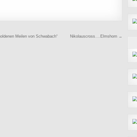
 goldenen Meilen von Schwabach“
Nikolauscross….Elmshorn →