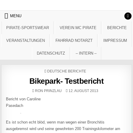
Skip to content
MENU
PIRATE-SPORTSWEAR
VEREIN MC PIRATE
BERICHTE
VERANSTALTUNGEN
FAHRRAD NOTARZT
IMPRESSUM
DATENSCHUTZ
– INTERN –
POSTED IN
DEUTSCHE BERICHTE
Bikepark- Testbericht
AUTHOR:
PUBLISHED DATE:
RON PRINZLAU
12. AUGUST 2013
Bericht von Caroline
Pasedach
.
Es ist schon echt blöd, wenn man wegen einer Bronchitis
ausgebremst wird und seine gewohnten 200 Trainingskilometer am