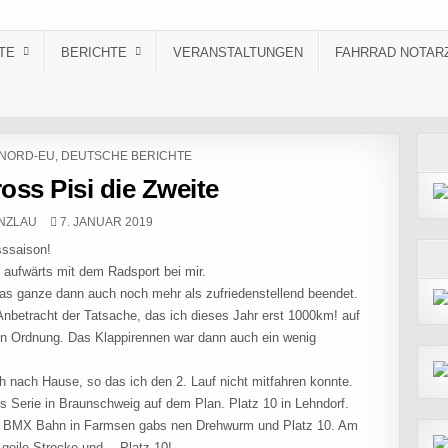
TE
BERICHTE
VERANSTALTUNGEN
FAHRRAD NOTAR
NORD-EU
,
DEUTSCHE BERICHTE
oss Pisi die Zweite
:
PUBLISHED DATE:
NZLAU
7. JANUAR 2019
sssaison!
 aufwärts mit dem Radsport bei mir.
s ganze dann auch noch mehr als zufriedenstellend beendet.
nbetracht der Tatsache, das ich dieses Jahr erst 1000km! auf
 in Ordnung. Das Klappirennen war dann auch ein wenig
h nach Hause, so das ich den 2. Lauf nicht mitfahren konnte.
ss Serie in Braunschweig auf dem Plan. Platz 10 in Lehndorf.
r BMX Bahn in Farmsen gabs nen Drehwurm und Platz 10. Am
g geile Strecke und… Platz 10!