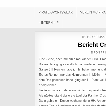
Skip to content
PIRATE-SPORTSWEAR
VEREIN MC PIRA
– INTERN –
POSTED IN
CYCLOCROSS-
Bericht Cr
AUTHOR
RON PRI
Eine kleine, aber immerhin mal wieder EINE Cro
Dieses Jahr ging es endlich mal wieder ein wenig
Ganze 6!!! Rennen habe ich hinbekommen und da
Erstes Rennen war das Heimrennen in Mölln. In A
dem Rad gesessen habe, ging der 11. Platz voll
erfolgreicher.
Leider musste ich dann am näxten Tag relativ frü
Als näxtes stand der erste Lauf der Panther Cro
Dann gab’s ein Doppelwochenende in HH. An de
näxten Tag in Norderstedt mal wieder eine richti