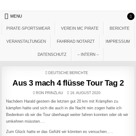
Skip to content
MENU
PIRATE-SPORTSWEAR
VEREIN MC PIRATE
BERICHTE
VERANSTALTUNGEN
FAHRRAD NOTARZT
IMPRESSUM
DATENSCHUTZ
– INTERN –
POSTED IN
DEUTSCHE BERICHTE
Aus 3 mach 4 flüsse Tour Tag 2
AUTHOR:
PUBLISHED DATE:
RON PRINZLAU
16. AUGUST 2020
Nachdem Harald gestern die letzten gut 20 km mit Krämpfen zu
kämpfen hatte und sich die auch in die Nacht rein zogen hatte ich
Bedenken ob wir die Tour überhaupt weiter fahren konnten oder ob wir
umkehren müssten….
Zum Glück hatte er das Gefühl wir könnten es versuchen…..