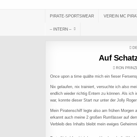
Skip to content
PIRATE-SPORTSWEAR
VEREIN MC PIRA
– INTERN –
PO
DE
Auf Schat
AUTHOR:
RON PRINZ
Once upon a time quälte mich ein fieser Fersens
Nix gelaufen, nix trainiert, versuchte ich also m
endlich wieder richtig Entern zu können. Als ich
war, konnte dieser Start nur unter der Jolly Roger
Mein Piratenschiff legte also am frühen Morgen
erkannt auch meine 2 großen Rumfässer auf dem B
Verbleib des Inhalts bleibt mein ewiges Geheimni