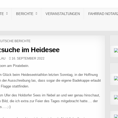
TE
BERICHTE
VERANSTALTUNGEN
FAHRRAD NOTAR
STED IN
UTSCHE BERICHTE
zsuche im Heidesee
PUBLISHED DATE:
LAU
16. SEPTEMBER 2022
porn am Piratebein.
ein Glück beim Heideseetriathlon letzten Sonntag, in der Hoffnung
 in der Ausschreibung las, dass sogar die eigene Badekappe erlaubt
 Flagge stattfinden.
 am Ufer des Holdorfer Sees im Nebel an und wer genau hinschaut,
ild, die ich extra zur Feier des Tages mitgebracht hatte…. der
s…..;-)