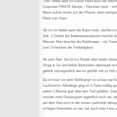
Trotz Nebel fand ich kurzer Hand auch die Wechs
Corporate PIRATE Design – Flecktarn bunt – schl
Wenn schon nichts auf der Pfanne, dann wenigste
Hand zum Start.
Ob ich im Nebel auch die Bojen finde, dachte ich
Sek. 2 Starter bei Badewannenwasser machte 
Wasser. Man beachte die Badekappe – ein Traum
zum Schrecken der Freibadgäste.
Ab aufs Rad. Sie 10 km Runde über relativ klei
Stopp & Go und ließen Bestzeiten überhaupt nich
gefehlt und eigentlich war es gefühlt viel zu früh
Da ich kurz vor dem Wettkampf so schlau war Ko
Laufstrecke. Allerdings ging es X-Terra mäßig q
waren 3 Bäume quer über den Trail gefallen. Zwei
mochte mein Fersensporn eigentlich noch nie, ab
auf dem Rad noch in der ersten Laufrunde überpa
richtigen Klamotten an hat, hat auch viele Fans an