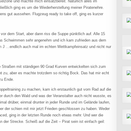
elzone und machte mich einsatzbereit. Natürlich alles im
ießlich ging es um die Wiederherstellung meiner Piratenehre.
ns gut aussehen. Flugzeug ready to take off, ging es kurzer
 vor dem Start, aber dann riss die Suppe pünktlich auf. Alle 15
das Schwimmen sehr angenehm und ich kam zufrieden aus dem
 J …endlich auch mal im echten Wettkampfeinsatz und nicht nur
ne Straßen mit ständigen 90 Grad Kurven entwickelten sich zum
t zu, aber es machte trotzdem so richtig Bock. Das hat mir echt
 zu Ende.
ppeltraining zu machen, kam ich erstaunlich gut vom Rad auf die
uer durch den Wald und was der Veranstalter auch nicht wusste, es
mal drüber, einmal drunter in jeder Runde und im Gelände laufen,
er der schien mit mir jetzt Frieden geschlossen zu haben. Weder
ced, ging in der letzten Runde noch etwas mehr. Und wer die
 der Strecke. Scheiß auf die Zeit – Pirat sein ist einfach geil: