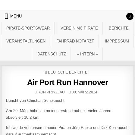
Skip to content
MENU
PIRATE-SPORTSWEAR
VEREIN MC PIRATE
BERICHTE
VERANSTALTUNGEN
FAHRRAD NOTARZT
IMPRESSUM
DATENSCHUTZ
– INTERN –
POSTED IN
DEUTSCHE BERICHTE
Air Port Run Hannover
AUTHOR:
PUBLISHED DATE:
RON PRINZLAU
30. MÄRZ 2014
Bericht von Christian Schoknecht
Am 29. März habe ich meinen ersten Lauf seit vielen Jahren
absolviert 10,2 km.
Ich wurde von unseren neuen Piraten Jörg Papke und Dirk Kohlrausch
darauf aufmerksam gemacht.