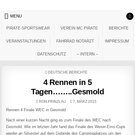
Skip to content
MENU
PIRATE-SPORTSWEAR
VEREIN MC PIRATE
BERICHTE
VERANSTALTUNGEN
FAHRRAD NOTARZT
IMPRESSUM
DATENSCHUTZ
– INTERN –
POSTED IN
DEUTSCHE BERICHTE
4 Rennen in 5
Tagen……..Gesmold
AUTHOR:
PUBLISHED DATE:
RON PRINZLAU
7. MÄRZ 2015
Rennen 4 Finale WEC in Gesmold
Nach einer kurzen Nacht ging es zum Finale des WEC nach
Gesmold. Wie im letzten Jahr fand das Finale des Weser-Ems-Cups
wieder an Silvester auf dem Gelände des Campingplatzes um den