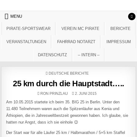
Skip to content
MENU
PIRATE-SPORTSWEAR
VEREIN MC PIRATE
BERICHTE
VERANSTALTUNGEN
FAHRRAD NOTARZT
IMPRESSUM
DATENSCHUTZ
– INTERN –
POSTED IN
DEUTSCHE BERICHTE
25 km durch die Hauptstadt…..
AUTHOR:
PUBLISHED DATE:
RON PRINZLAU
2. JUNI 2015
Am 10.05.2015 startete ich beim 35. BIG 25 in Berlin. Unter den
11.480 Teilnehmern waren auch die Spitzenläufer aus Kenia und
Äthiopien, die in Jahresweltbestzeit gewonnen haben. Ich glaube, sie
hatten nur Angst, dass ich sie einhole 😉
Der Start war für alle Läufer 25 km / Halbmarathon / 5×5 km Staffel