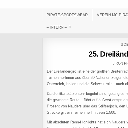
Skip to content
PIRATE-SPORTSWEAR
VEREIN MC PIRA
– INTERN –
PO
DE
25. Dreilän
AUTHO
RON P
Der Dreiländergiro ist eine der größten Breitenr
TeilnehmerInnen aus über 30 Nationen zeigen di
Österreich, Italien und die Schweiz rollt – auch
Da die Startplätze sehr begehrt sind, gelang es 
die gewohnte Route – führt auf äußerst anspruc
Prozent von Nauders über das Stilfserjoch, den
Strecke gilt ein Teilnehmerlimit von 1.500.
Mit absoluten Renn-Highlights hat sich Nauders w