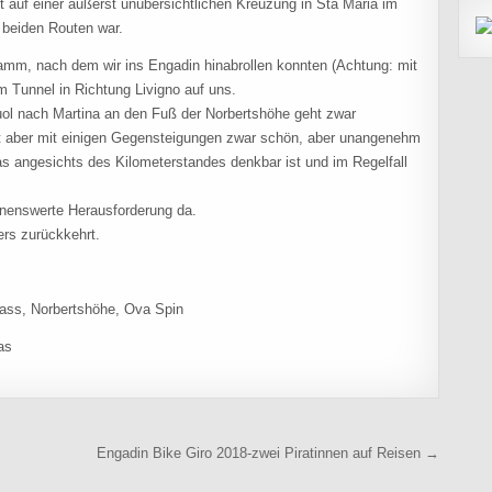
 auf einer äußerst unübersichtlichen Kreuzung in Sta Maria im
 beiden Routen war.
mm, nach dem wir ins Engadin hinabrollen konnten (Achtung: mit
 Tunnel in Richtung Livigno auf uns.
uol nach Martina an den Fuß der Norbertshöhe geht zwar
st aber mit einigen Gegensteigungen zwar schön, aber unangenehm
s angesichts des Kilometerstandes denkbar ist und im Regelfall
ennenswerte Herausforderung da.
ers zurückkehrt.
pass, Norbertshöhe, Ova Spin
as
Engadin Bike Giro 2018-zwei Piratinnen auf Reisen →