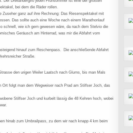
t. Der Dreiländergiro jeden Frühsommer ist eine der größten
ektakel, bei dem die Räder rollen.
e Zuseher ganz auf ihre Rechnung: Das Riesenspektakel mit
gessen. Das sollte auch eine Woche nach einem Marathonlauf
so schnell, wie ich gern gewesen wäre, da nach dem Stelvio die
omisches Geräusch am Hinterrad, was mir die Abfahrt vom
nsteigend hinauf zum Reschenpass. Die anschließende Abfahrt
rkehrsreicher Straße.
 Strasse den urigen Weiler Laatsch nach Glurns, bis man Mals
n Ort folgt man dem Wegweiser nach Prad am Stilfser Joch, das
obene Stilfser Joch und kurbelt lässig die 48 Kehren hoch, wobei
 war.
en hinab zum Umbrailpass, zu dem wir nach knapp 4 km beim