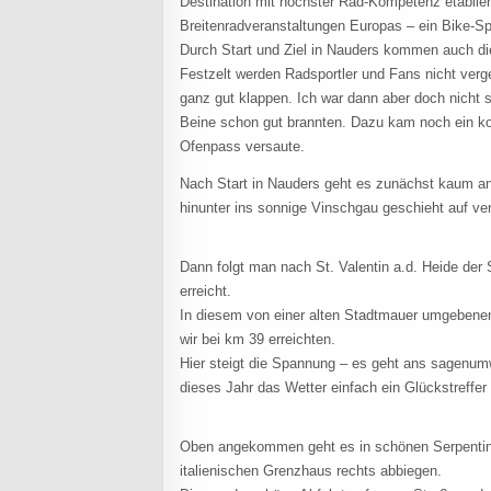
Destination mit höchster Rad-Kompetenz etablier
Breitenradveranstaltungen Europas – ein Bike-Sp
Durch Start und Ziel in Nauders kommen auch di
Festzelt werden Radsportler und Fans nicht ver
ganz gut klappen. Ich war dann aber doch nicht 
Beine schon gut brannten. Dazu kam noch ein k
Ofenpass versaute.
Nach Start in Nauders geht es zunächst kaum a
hinunter ins sonnige Vinschgau geschieht auf ve
Dann folgt man nach St. Valentin a.d. Heide der
erreicht.
In diesem von einer alten Stadtmauer umgebene
wir bei km 39 erreichten.
Hier steigt die Spannung – es geht ans sagenumw
dieses Jahr das Wetter einfach ein Glückstreffer
Oben angekommen geht es in schönen Serpentin
italienischen Grenzhaus rechts abbiegen.