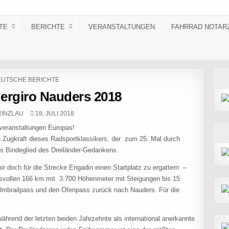
TE
BERICHTE
VERANSTALTUNGEN
FAHRRAD NOTAR
STED IN
UTSCHE BERICHTE
dergiro Nauders 2018
R:
PUBLISHED DATE:
RINZLAU
18. JULI 2018
adveranstaltungen Europas!
e Zugkraft dieses Radsportklassikers, der zum 25. Mal durch
 als Bindeglied des Dreiländer-Gedankens.
mir doch für die Strecke Engadin einen Startplatz zu ergattern –
hsvollen 166 km mit 3.700 Höhenmeter mit Steigungen bis 15
 Umbrailpass und den Ofenpass zurück nach Nauders. Für die
ährend der letzten beiden Jahrzehnte als international anerkannte