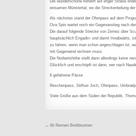
Die wunderschöne Abfahrt auf enger Straße endet
einsamen Münstertal, wo die Streckenteilung der
Als nächstes stand der Ofenpass auf dem Progra
Ova Spin wartet noch ein Gegenanstieg nach dem
Die darauf folgende Strecke von Zernez über Sc
hauptsächlich Engadin- und damit Innabwärts, i
zu fahren, wenn man schon angeschlagen ist, wa
mit Gegenwind rechnen muss.
Die Norbertshöhe stellt dann allerdings keine n
Glücklich und erschöpft ist dann, wer nach Naud
6 gefahrene Pässe
Reschenpass, Stilfser Joch, Ofenpass, Umbrail
Viele Grüße aus dem Süden der Republik, Thom
Beitragsnavigation
← 6h Rennen Breitbrunnen