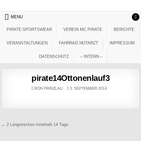
Skip to content
MENU
PIRATE-SPORTSWEAR
VEREIN MC PIRATE
BERICHTE
VERANSTALTUNGEN
FAHRRAD NOTARZT
IMPRESSUM
DATENSCHUTZ
– INTERN –
pirate14Ottonenlauf3
AUTHOR:
PUBLISHED DATE:
RON PRINZLAU
3. SEPTEMBER 2014
Beitragsnavigation
← 2 Langstrecken innerhalb 14 Tage.