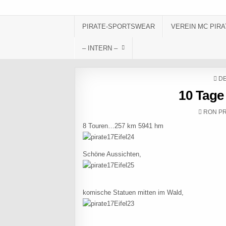
Skip to content
PIRATE-SPORTSWEAR
VEREIN MC PIRA
– INTERN –
PO
DE
10 Tage 
AUTHOR
RON PR
8 Touren…257 km 5941 hm
Schöne Aussichten,
komische Statuen mitten im Wald,