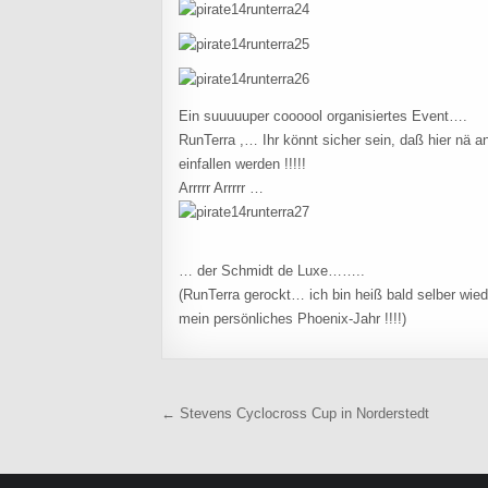
Ein suuuuuper coooool organisiertes Event….
RunTerra ,… Ihr könnt sicher sein, daß hier nä 
einfallen werden !!!!!
Arrrrr Arrrrr …
… der Schmidt de Luxe……..
(RunTerra gerockt… ich bin heiß bald selber wie
mein persönliches Phoenix-Jahr !!!!)
Beitragsnavigation
← Stevens Cyclocross Cup in Norderstedt