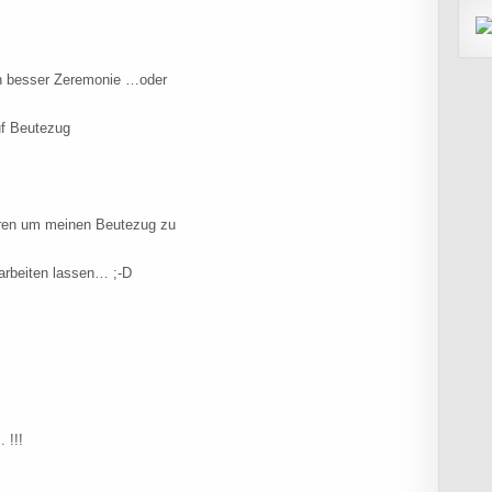
in besser Zeremonie …oder
uf Beutezug
horen um meinen Beutezug zu
arbeiten lassen… ;-D
 !!!