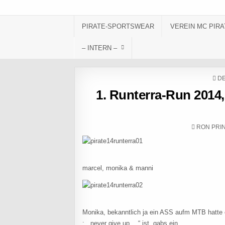
Skip to content
PIRATE-SPORTSWEAR
VEREIN MC PIRA
– INTERN –
PO
DE
1. Runterra-Run 2014,
AUTHOR:
RON PRI
marcel, monika & manni
Monika, bekanntlich ja ein ASS aufm MTB hatte
: „ never give up….“ ist, gabs ein