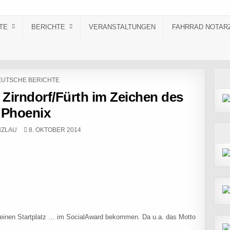
TE
BERICHTE
VERANSTALTUNGEN
FAHRRAD NOTAR
STED IN
UTSCHE BERICHTE
 Zirndorf/Fürth im Zeichen des
Phoenix
PUBLISHED DATE:
NZLAU
8. OKTOBER 2014
 einen Startplatz … im SocialAward bekommen. Da u.a. das Motto