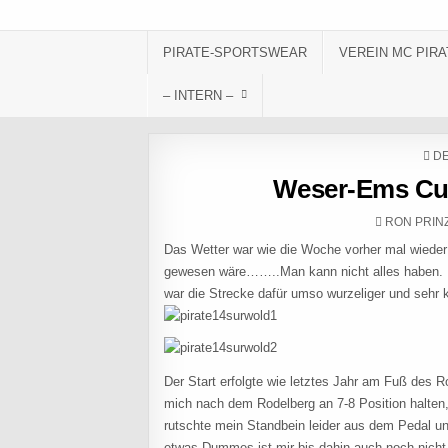
Skip to content
PIRATE-SPORTSWEAR
VEREIN MC PIRA
– INTERN –
PO
DE
Weser-Ems Cup
AUTHOR:
RON PRIN
Das Wetter war wie die Woche vorher mal wiede
gewesen wäre……..Man kann nicht alles haben. D
war die Strecke dafür umso wurzeliger und sehr 
Der Start erfolgte wie letztes Jahr am Fuß des R
mich nach dem Rodelberg an 7-8 Position halten,
rutschte mein Standbein leider aus dem Pedal u
etwas Dummes ist mir bis dahin auch noch nicht p