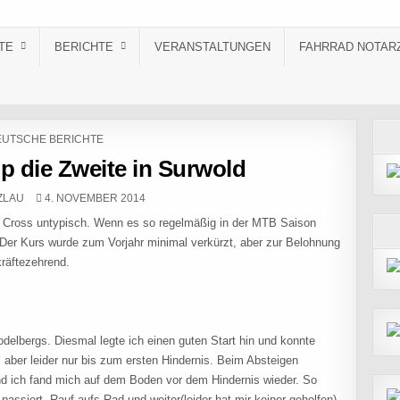
TE
BERICHTE
VERANSTALTUNGEN
FAHRRAD NOTAR
STED IN
UTSCHE BERICHTE
 die Zweite in Surwold
PUBLISHED DATE:
ZLAU
4. NOVEMBER 2014
r Cross untypisch. Wenn es so regelmäßig in der MTB Saison
er Kurs wurde zum Vorjahr minimal verkürzt, aber zur Belohnung
kräftezehrend.
odelbergs. Diesmal legte ich einen guten Start hin und konnte
 aber leider nur bis zum ersten Hindernis. Beim Absteigen
nd ich fand mich auf dem Boden vor dem Hindernis wieder. So
assiert. Rauf aufs Rad und weiter(leider hat mir keiner geholfen),