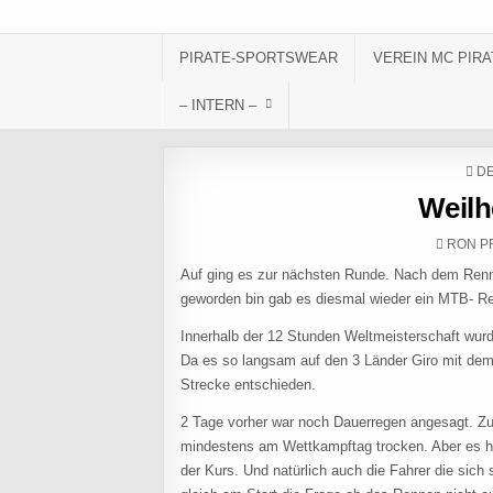
Skip to content
PIRATE-SPORTSWEAR
VEREIN MC PIRA
– INTERN –
PO
DE
Weilh
AUTHO
RON P
Auf ging es zur nächsten Runde. Nach dem Rennr
geworden bin gab es diesmal wieder ein MTB- R
Innerhalb der 12 Stunden Weltmeisterschaft wur
Da es so langsam auf den 3 Länder Giro mit dem 
Strecke entschieden.
2 Tage vorher war noch Dauerregen angesagt. Zu
mindestens am Wettkampftag trocken. Aber es 
der Kurs. Und natürlich auch die Fahrer die sic