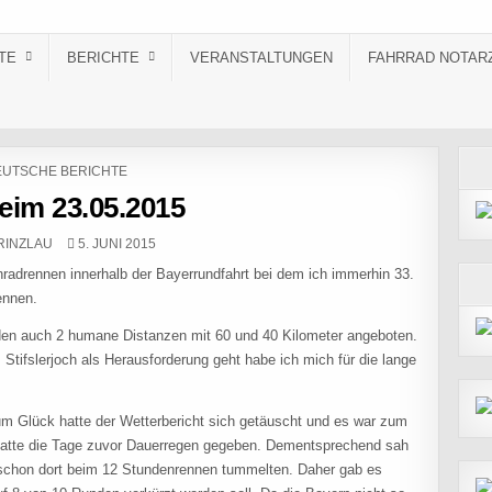
TE
BERICHTE
VERANSTALTUNGEN
FAHRRAD NOTAR
STED IN
UTSCHE BERICHTE
eim 23.05.2015
R:
PUBLISHED DATE:
RINZLAU
5. JUNI 2015
adrennen innerhalb der Bayerrundfahrt bei dem ich immerhin 33.
ennen.
den auch 2 humane Distanzen mit 60 und 40 Kilometer angeboten.
Stifslerjoch als Herausforderung geht habe ich mich für die lange
m Glück hatte der Wetterbericht sich getäuscht und es war zum
hatte die Tage zuvor Dauerregen gegeben. Dementsprechend sah
h schon dort beim 12 Stundenrennen tummelten. Daher gab es