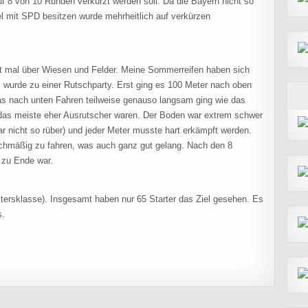
uf 8 von 10 Runden verkürzt werden soll. Da die Bayern nicht so
l mit SPD besitzen wurde mehrheitlich auf verkürzen
rst mal über Wiesen und Felder. Meine Sommerreifen haben sich
 wurde zu einer Rutschparty. Erst ging es 100 Meter nach oben
s nach unten Fahren teilweise genauso langsam ging wie das
 das meiste eher Ausrutscher waren. Der Boden war extrem schwer
ar nicht so rüber) und jeder Meter musste hart erkämpft werden.
chmäßig zu fahren, was auch ganz gut gelang. Nach den 8
 zu Ende war.
Altersklasse). Insgesamt haben nur 65 Starter das Ziel gesehen. Es
s.