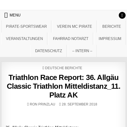
Skip to content
MENU
PIRATE-SPORTSWEAR
VEREIN MC PIRATE
BERICHTE
VERANSTALTUNGEN
FAHRRAD NOTARZT
IMPRESSUM
DATENSCHUTZ
– INTERN –
POSTED IN
DEUTSCHE BERICHTE
Triathlon Race Report: 36. Allgäu
Classic Triathlon Mitteldistanz_11.
Platz AK
AUTHOR:
PUBLISHED DATE:
RON PRINZLAU
28. SEPTEMBER 2018