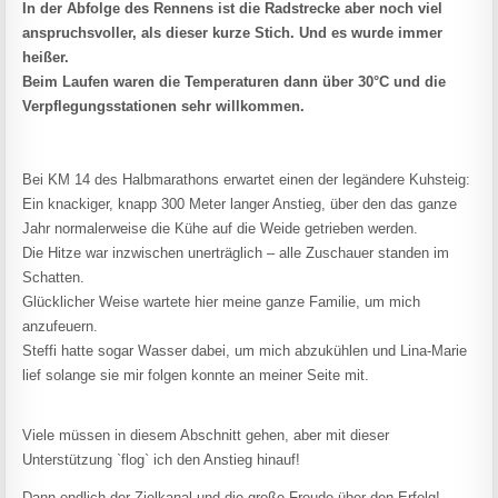
In der Abfolge des Rennens ist die Radstrecke aber noch viel
anspruchsvoller, als dieser kurze Stich. Und es wurde immer
heißer.
Beim Laufen waren die Temperaturen dann über 30°C und die
Verpflegungsstationen sehr willkommen.
Bei KM 14 des Halbmarathons erwartet einen der legändere Kuhsteig:
Ein knackiger, knapp 300 Meter langer Anstieg, über den das ganze
Jahr normalerweise die Kühe auf die Weide getrieben werden.
Die Hitze war inzwischen unerträglich – alle Zuschauer standen im
Schatten.
Glücklicher Weise wartete hier meine ganze Familie, um mich
anzufeuern.
Steffi hatte sogar Wasser dabei, um mich abzukühlen und Lina-Marie
lief solange sie mir folgen konnte an meiner Seite mit.
Viele müssen in diesem Abschnitt gehen, aber mit dieser
Unterstützung `flog` ich den Anstieg hinauf!
Dann endlich der Zielkanal und die große Freude über den Erfolg!