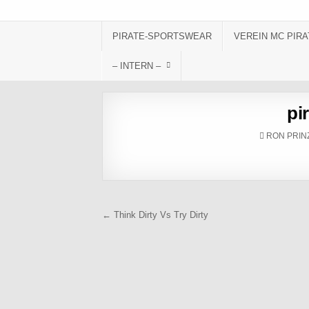
Skip to content
PIRATE-SPORTSWEAR
VEREIN MC PIRA
– INTERN –
pi
AUTHOR:
RON PRIN
Beitragsnavigation
← Think Dirty Vs Try Dirty