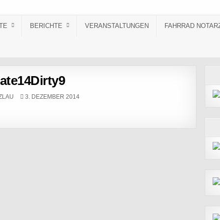
TE
BERICHTE
VERANSTALTUNGEN
FAHRRAD NOTAR
rate14Dirty9
PUBLISHED DATE:
ZLAU
3. DEZEMBER 2014