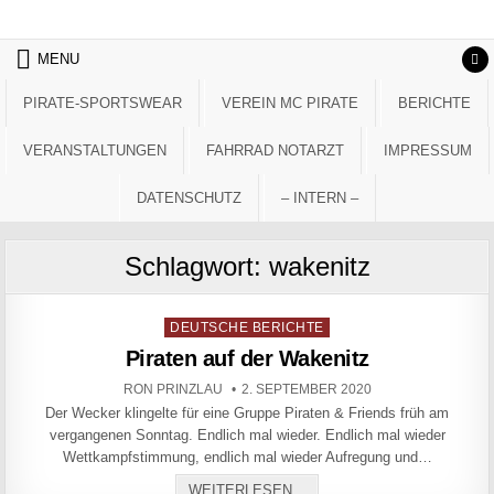
Skip to content
MENU
PIRATE-SPORTSWEAR
VEREIN MC PIRATE
BERICHTE
VERANSTALTUNGEN
FAHRRAD NOTARZT
IMPRESSUM
DATENSCHUTZ
– INTERN –
Schlagwort:
wakenitz
Posted in
DEUTSCHE BERICHTE
Piraten auf der Wakenitz
AUTHOR:
PUBLISHED DATE:
RON PRINZLAU
2. SEPTEMBER 2020
Der Wecker klingelte für eine Gruppe Piraten & Friends früh am
vergangenen Sonntag. Endlich mal wieder. Endlich mal wieder
Wettkampfstimmung, endlich mal wieder Aufregung und…
PIRATEN AUF DER WAKEN
WEITERLESEN...