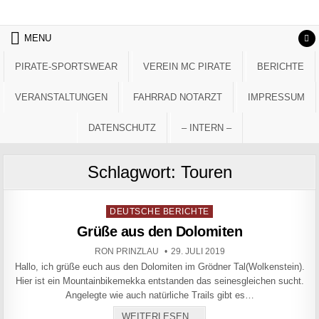
Skip to content
MENU
PIRATE-SPORTSWEAR
VEREIN MC PIRATE
BERICHTE
VERANSTALTUNGEN
FAHRRAD NOTARZT
IMPRESSUM
DATENSCHUTZ
– INTERN –
Schlagwort:
Touren
Posted in
DEUTSCHE BERICHTE
Grüße aus den Dolomiten
AUTHOR:
PUBLISHED DATE:
RON PRINZLAU
29. JULI 2019
Hallo, ich grüße euch aus den Dolomiten im Grödner Tal(Wolkenstein).
Hier ist ein Mountainbikemekka entstanden das seinesgleichen sucht.
Angelegte wie auch natürliche Trails gibt es…
GRÜSSE AUS DEN DOLOMI
WEITERLESEN...