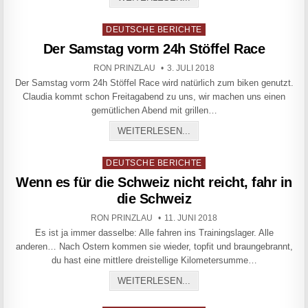
Posted in
DEUTSCHE BERICHTE
Der Samstag vorm 24h Stöffel Race
AUTHOR:
PUBLISHED DATE:
RON PRINZLAU
3. JULI 2018
Der Samstag vorm 24h Stöffel Race wird natürlich zum biken genutzt.
Claudia kommt schon Freitagabend zu uns, wir machen uns einen
gemütlichen Abend mit grillen…
DER SAMSTAG VORM 24H 
WEITERLESEN...
Posted in
DEUTSCHE BERICHTE
Wenn es für die Schweiz nicht reicht, fahr in
die Schweiz
AUTHOR:
PUBLISHED DATE:
RON PRINZLAU
11. JUNI 2018
Es ist ja immer dasselbe: Alle fahren ins Trainingslager. Alle
anderen… Nach Ostern kommen sie wieder, topfit und braungebrannt,
du hast eine mittlere dreistellige Kilometersumme…
WENN ES FÜR DIE SCHWEIZ
WEITERLESEN...