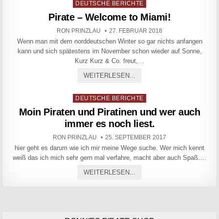
Posted in
DEUTSCHE BERICHTE
Pirate – Welcome to Miami!
AUTHOR:
PUBLISHED DATE:
RON PRINZLAU
27. FEBRUAR 2018
Wenn man mit dem norddeutschen Winter so gar nichts anfangen
kann und sich spätestens im November schon wieder auf Sonne,
Kurz Kurz & Co. freut,…
PIRATE – WELCOME TO MI
WEITERLESEN...
Posted in
DEUTSCHE BERICHTE
Moin Piraten und Piratinen und wer auch
immer es noch liest.
AUTHOR:
PUBLISHED DATE:
RON PRINZLAU
25. SEPTEMBER 2017
hier geht es darum wie ich mir meine Wege suche. Wer mich kennt
weiß das ich mich sehr gern mal verfahre, macht aber auch Spaß….
MOIN PIRATEN UND PIRAT
WEITERLESEN...