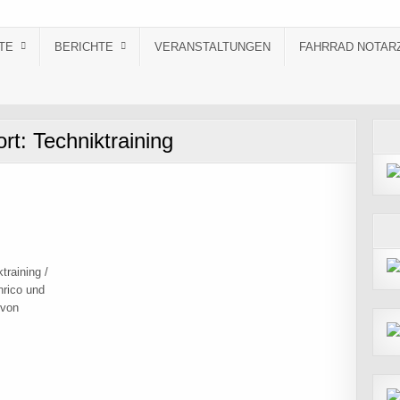
TE
BERICHTE
VERANSTALTUNGEN
FAHRRAD NOTAR
ort:
Techniktraining
training /
nrico und
 von
ER : FAHRTECHNIKTRAINING