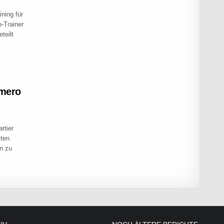
ning für
-Trainer
teilt
umero
rtier
mten
n zu
AINING NUMERO UNO BEI PIRATE