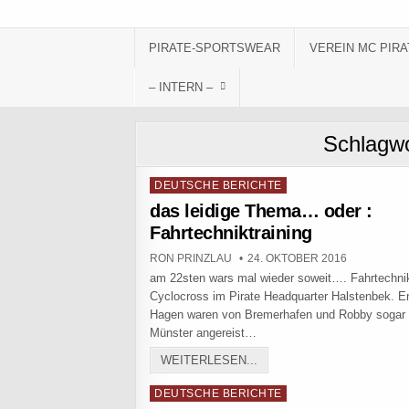
Skip to content
PIRATE-SPORTSWEAR
VEREIN MC PIRA
– INTERN –
Schlagw
Posted in
DEUTSCHE BERICHTE
das leidige Thema… oder :
Fahrtechniktraining
AUTHOR:
PUBLISHED DATE:
RON PRINZLAU
24. OKTOBER 2016
am 22sten wars mal wieder soweit…. Fahrtechnik
Cyclocross im Pirate Headquarter Halstenbek. E
Hagen waren von Bremerhafen und Robby sogar
Münster angereist…
DAS LEIDIGE THEMA… OD
WEITERLESEN...
Posted in
DEUTSCHE BERICHTE