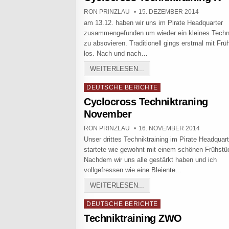
AUTHOR:
PUBLISHED DATE:
RON PRINZLAU
15. DEZEMBER 2014
am 13.12. haben wir uns im Pirate Headquarter
zusammengefunden um wieder ein kleines Techni
zu absovieren. Traditionell gings erstmal mit Frü
los. Nach und nach…
CYCLOCROSS TECHNIKTRA
WEITERLESEN...
Posted in
DEUTSCHE BERICHTE
Cyclocross Techniktraning
November
AUTHOR:
PUBLISHED DATE:
RON PRINZLAU
16. NOVEMBER 2014
Unser drittes Techniktraining im Pirate Headquart
startete wie gewohnt mit einem schönen Frühstü
Nachdem wir uns alle gestärkt haben und ich
vollgefressen wie eine Bleiente…
CYCLOCROSS TECHNIKT
WEITERLESEN...
Posted in
DEUTSCHE BERICHTE
Techniktraining ZWO