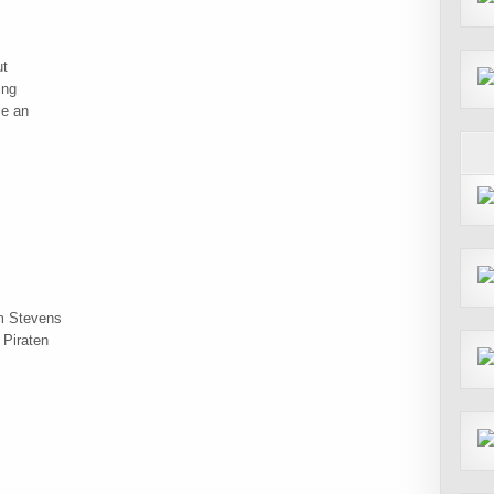
ut
ing
le an
m Stevens
 Piraten
2015 MTB/CYCLOCROSS