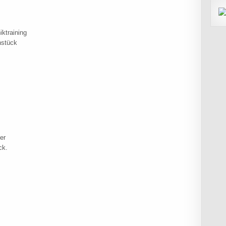
ktraining
hstück
INING IV
er
ck.
RANING NOVEMBER