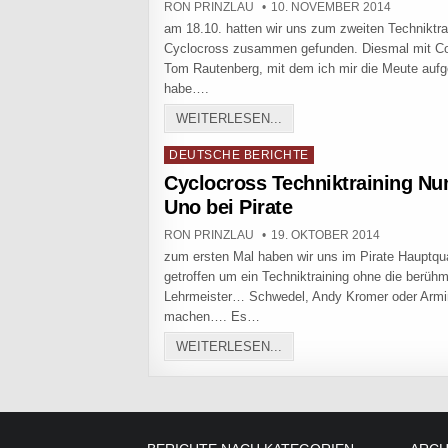
AUTHOR:
PUBLISHED DATE:
RON PRINZLAU
10. NOVEMBER 2014
am 18.10. hatten wir uns zum zweiten Techniktrai
Cyclocross zusammen gefunden. Diesmal mit Co
Tom Rautenberg, mit dem ich mir die Meute aufge
habe….
TECHNIKTRAINING ZWO
WEITERLESEN...
Posted in
DEUTSCHE BERICHTE
Cyclocross Techniktraining N
Uno bei Pirate
AUTHOR:
PUBLISHED DATE:
RON PRINZLAU
19. OKTOBER 2014
zum ersten Mal haben wir uns im Pirate Hauptqua
getroffen um ein Techniktraining ohne die berüh
Lehrmeister… Schwedel, Andy Kromer oder Armi
machen…. Es…
CYCLOCROSS TECHNIKTR
WEITERLESEN...