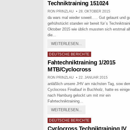
Techniktraining 151024
AUTHOR:
PUBLISHED DATE:
RON PRINZLAU
28. OKTOBER 2015
da wars mal wieder soweit….. Gut gelaunt und g
gefrühstückt standen wir bereit für`s Techniktrain
Oktober 2015 wie üblich mussten sich erstmal al
die…
TECHNIKTRAINING 151024
WEITERLESEN...
Posted in
DEUTSCHE BERICHTE
Fahtechniktraining 1/2015
MTB/Cyclocross
AUTHOR:
PUBLISHED DATE:
RON PRINZLAU
22. JANUAR 2015
anläßlich unsere JHV am nächsten Tag, sow de
Cyclocross Finallauf in Buchholz, hatte es einige
nach Hamburg gelockt um mit mir ein
Fahrtechniktraining…
FAHTECHNIKTRAINING 1/
WEITERLESEN...
Posted in
DEUTSCHE BERICHTE
Cyclocross Techniktraining IV