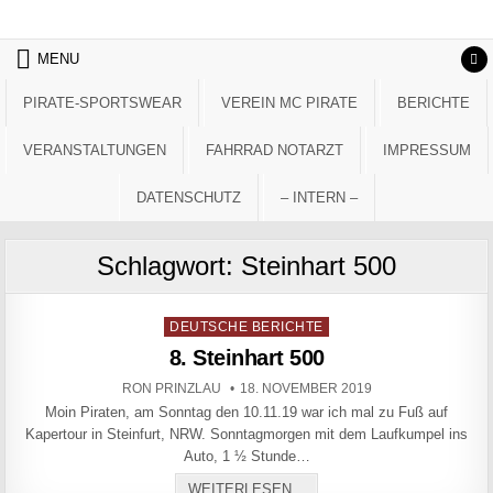
Skip to content
MENU
PIRATE-SPORTSWEAR
VEREIN MC PIRATE
BERICHTE
VERANSTALTUNGEN
FAHRRAD NOTARZT
IMPRESSUM
DATENSCHUTZ
– INTERN –
Schlagwort:
Steinhart 500
Posted in
DEUTSCHE BERICHTE
8. Steinhart 500
AUTHOR:
PUBLISHED DATE:
RON PRINZLAU
18. NOVEMBER 2019
Moin Piraten, am Sonntag den 10.11.19 war ich mal zu Fuß auf
Kapertour in Steinfurt, NRW. Sonntagmorgen mit dem Laufkumpel ins
Auto, 1 ½ Stunde…
8. STEINHART 500
WEITERLESEN...