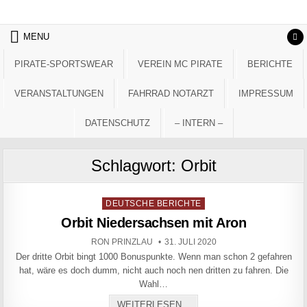
Skip to content
MENU
PIRATE-SPORTSWEAR
VEREIN MC PIRATE
BERICHTE
VERANSTALTUNGEN
FAHRRAD NOTARZT
IMPRESSUM
DATENSCHUTZ
– INTERN –
Schlagwort:
Orbit
Posted in
DEUTSCHE BERICHTE
Orbit Niedersachsen mit Aron
AUTHOR:
PUBLISHED DATE:
RON PRINZLAU
31. JULI 2020
Der dritte Orbit bingt 1000 Bonuspunkte. Wenn man schon 2 gefahren
hat, wäre es doch dumm, nicht auch noch nen dritten zu fahren. Die
Wahl…
ORBIT NIEDERSACHSEN M
WEITERLESEN...