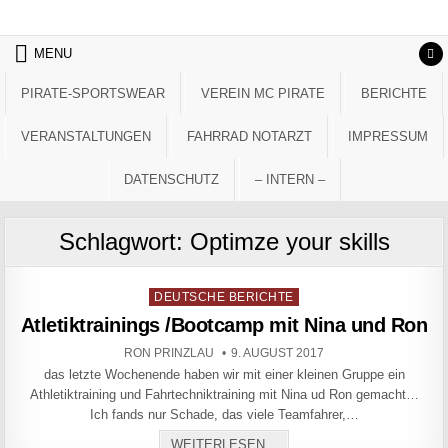
Skip to content
MENU
PIRATE-SPORTSWEAR
VEREIN MC PIRATE
BERICHTE
VERANSTALTUNGEN
FAHRRAD NOTARZT
IMPRESSUM
DATENSCHUTZ
– INTERN –
Schlagwort:
Optimze your skills
Posted in
DEUTSCHE BERICHTE
Atletiktrainings /Bootcamp mit Nina und Ron
AUTHOR:
PUBLISHED DATE:
RON PRINZLAU
9. AUGUST 2017
das letzte Wochenende haben wir mit einer kleinen Gruppe ein
Athletiktraining und Fahrtechniktraining mit Nina ud Ron gemacht…
Ich fands nur Schade, das viele Teamfahrer,…
ATLETIKTRAININGS /BOOT
WEITERLESEN...