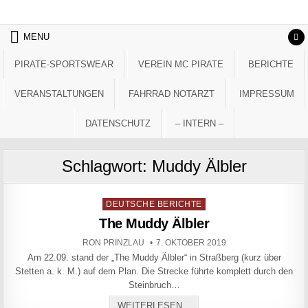
Skip to content
MENU
PIRATE-SPORTSWEAR
VEREIN MC PIRATE
BERICHTE
VERANSTALTUNGEN
FAHRRAD NOTARZT
IMPRESSUM
DATENSCHUTZ
– INTERN –
Schlagwort:
Muddy Älbler
Posted in
DEUTSCHE BERICHTE
The Muddy Älbler
AUTHOR:
PUBLISHED DATE:
RON PRINZLAU
7. OKTOBER 2019
Am 22.09. stand der „The Muddy Älbler“ in Straßberg (kurz über
Stetten a. k. M.) auf dem Plan. Die Strecke führte komplett durch den
Steinbruch…
THE MUDDY ÄLBLER
WEITERLESEN...