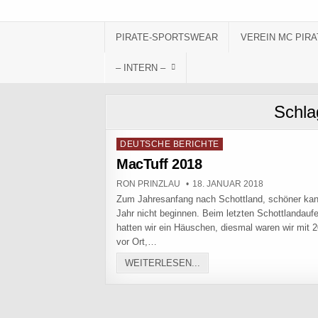
Skip to content
PIRATE-SPORTSWEAR
VEREIN MC PIRA
– INTERN –
Schla
Posted in
DEUTSCHE BERICHTE
MacTuff 2018
AUTHOR:
PUBLISHED DATE:
RON PRINZLAU
18. JANUAR 2018
Zum Jahresanfang nach Schottland, schöner kan
Jahr nicht beginnen. Beim letzten Schottlandaufe
hatten wir ein Häuschen, diesmal waren wir mit 
vor Ort,…
MACTUFF 2018
WEITERLESEN...