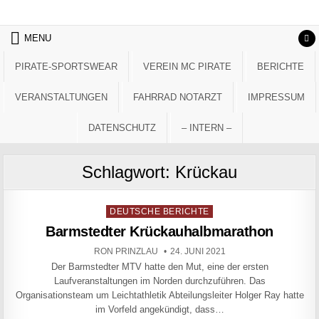
Skip to content
MENU
PIRATE-SPORTSWEAR
VEREIN MC PIRATE
BERICHTE
VERANSTALTUNGEN
FAHRRAD NOTARZT
IMPRESSUM
DATENSCHUTZ
– INTERN –
Schlagwort:
Krückau
Posted in
DEUTSCHE BERICHTE
Barmstedter Krückauhalbmarathon
AUTHOR:
PUBLISHED DATE:
RON PRINZLAU
24. JUNI 2021
Der Barmstedter MTV hatte den Mut, eine der ersten
Laufveranstaltungen im Norden durchzuführen. Das
Organisationsteam um Leichtathletik Abteilungsleiter Holger Ray hatte
im Vorfeld angekündigt, dass…