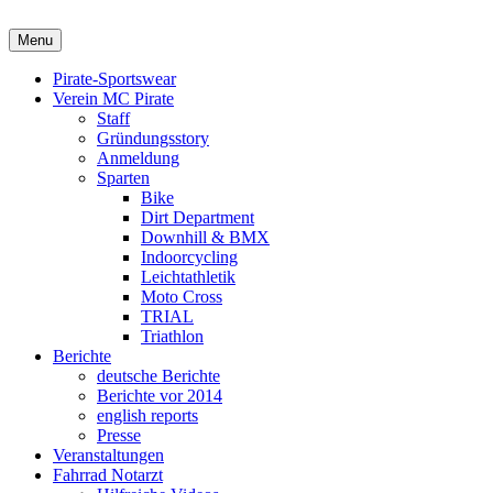
Skip
to
Menu
content
Pirate-Sportswear
Verein MC Pirate
Staff
Gründungsstory
Anmeldung
Sparten
Bike
Dirt Department
Downhill & BMX
Indoorcycling
Leichtathletik
Moto Cross
TRIAL
Triathlon
Berichte
deutsche Berichte
Berichte vor 2014
english reports
Presse
Veranstaltungen
Fahrrad Notarzt