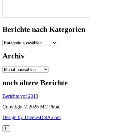
Berichte nach Kategorien
Berichte
nach
Kategorien
Archiv
Archiv
noch ältere Berichte
Berichte vor 2013
Copyright © 2026 MC Pirate
Design by ThemesDNA.com
Scroll
to
Top