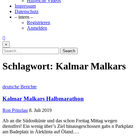
Hilfreiche Videos
Impressum
Datenschutz
– intern –
Registrieren
Anmelden
×
Search
for:
Schlagwort:
Kalmar Malkars
Posted
deutsche Berichte
in
Kalmar Malkars Halbmarathon
Author:
Published
Ron Prinzlau
8. Juli 2019
Date:
Ab an die Südostküste und das schon Freitag Mittag wegen
dienstfrei! Ein wenig über’s Ziel hinausgeschossen gabs n Parkplatz
am Badeplatz in Äleklinta auf Öland….