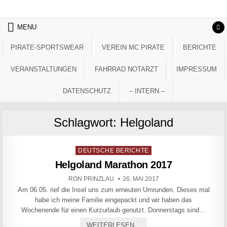
Skip to content
MENU
PIRATE-SPORTSWEAR
VEREIN MC PIRATE
BERICHTE
VERANSTALTUNGEN
FAHRRAD NOTARZT
IMPRESSUM
DATENSCHUTZ
– INTERN –
Schlagwort:
Helgoland
Posted in
DEUTSCHE BERICHTE
Helgoland Marathon 2017
AUTHOR:
PUBLISHED DATE:
RON PRINZLAU
26. MAI 2017
Am 06.05. rief die Insel uns zum erneuten Umrunden. Dieses mal
habe ich meine Familie eingepackt und wir haben das
Wochenende für einen Kurzurlaub genutzt. Donnerstags sind…
HELGOLAND MARATHON 20
WEITERLESEN...