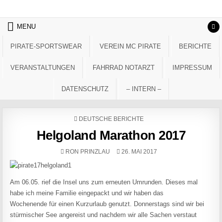
Skip to content
MENU
PIRATE-SPORTSWEAR
VEREIN MC PIRATE
BERICHTE
VERANSTALTUNGEN
FAHRRAD NOTARZT
IMPRESSUM
DATENSCHUTZ
– INTERN –
POSTED IN
DEUTSCHE BERICHTE
Helgoland Marathon 2017
AUTHOR:
PUBLISHED DATE:
RON PRINZLAU
26. MAI 2017
Am 06.05. rief die Insel uns zum erneuten Umrunden. Dieses mal
habe ich meine Familie eingepackt und wir haben das
Wochenende für einen Kurzurlaub genutzt. Donnerstags sind wir bei
stürmischer See angereist und nachdem wir alle Sachen verstaut