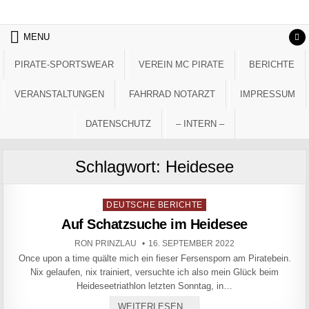
Skip to content
MENU
PIRATE-SPORTSWEAR
VEREIN MC PIRATE
BERICHTE
VERANSTALTUNGEN
FAHRRAD NOTARZT
IMPRESSUM
DATENSCHUTZ
– INTERN –
Schlagwort:
Heidesee
Posted in
DEUTSCHE BERICHTE
Auf Schatzsuche im Heidesee
AUTHOR:
PUBLISHED DATE:
RON PRINZLAU
16. SEPTEMBER 2022
Once upon a time quälte mich ein fieser Fersensporn am Piratebein.
Nix gelaufen, nix trainiert, versuchte ich also mein Glück beim
Heideseetriathlon letzten Sonntag, in…
AUF SCHATZSUCHE IM HE
WEITERLESEN...