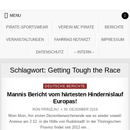
Skip to content
MENU
PIRATE-SPORTSWEAR
VEREIN MC PIRATE
BERICHTE
VERANSTALTUNGEN
FAHRRAD NOTARZT
IMPRESSUM
DATENSCHUTZ
– INTERN –
Schlagwort:
Getting Tough the Race
Posted in
DEUTSCHE BERICHTE
Mannis Bericht vom härtesten Hindernislauf
Europas!
AUTHOR:
PUBLISHED DATE:
RON PRINZLAU
30. DEZEMBER 2016
Moin Moin, Am ersten Dezemberwochenende war es wieder soweit!
Anreise am 2.12. in die Hölle von Rudolstadt! In der Thüringischen
Provinz findet seit 2012 ein…