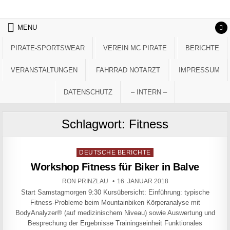
Skip to content
MENU
PIRATE-SPORTSWEAR
VEREIN MC PIRATE
BERICHTE
VERANSTALTUNGEN
FAHRRAD NOTARZT
IMPRESSUM
DATENSCHUTZ
– INTERN –
Schlagwort:
Fitness
Posted in
DEUTSCHE BERICHTE
Workshop Fitness für Biker in Balve
AUTHOR:
PUBLISHED DATE:
RON PRINZLAU
16. JANUAR 2018
Start Samstagmorgen 9:30 Kursübersicht: Einführung: typische
Fitness-Probleme beim Mountainbiken Körperanalyse mit
BodyAnalyzer® (auf medizinischem Niveau) sowie Auswertung und
Besprechung der Ergebnisse Trainingseinheit Funktionales