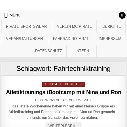
Skip to content
MENU
PIRATE-SPORTSWEAR
VEREIN MC PIRATE
BERICHTE
VERANSTALTUNGEN
FAHRRAD NOTARZT
IMPRESSUM
DATENSCHUTZ
– INTERN –
Schlagwort:
Fahrtechniktraining
Posted in
DEUTSCHE BERICHTE
Atletiktrainings /Bootcamp mit Nina und Ron
AUTHOR:
PUBLISHED DATE:
RON PRINZLAU
9. AUGUST 2017
das letzte Wochenende haben wir mit einer kleinen Gruppe ein
Athletiktraining und Fahrtechniktraining mit Nina ud Ron gemacht…
Ich fands nur Schade, das viele Teamfahrer,…
ATLETIKTRAININGS /BOOT
WEITERLESEN...