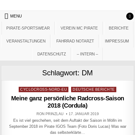
Skip to content
MENU
PIRATE-SPORTSWEAR
VEREIN MC PIRATE
BERICHTE
VERANSTALTUNGEN
FAHRRAD NOTARZT
IMPRESSUM
DATENSCHUTZ
– INTERN –
Schlagwort:
DM
Posted in
CYCLOCROSS-NORD-EU
DEUTSCHE BERICHTE
Meine ganz persönliche Radcross-Saison
2018 (Cordula)
AUTHOR:
PUBLISHED DATE:
RON PRINZLAU
17. JANUAR 2019
Es ist viel geschehen, seit dem Auftakt der Saison in Mölln im
September 2018 im Pirate IGOS Team (Foto Doris Lucas) Was war
das selbsterklärte…