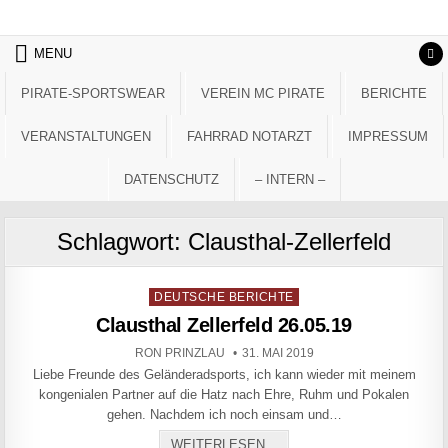
Skip to content
MENU
PIRATE-SPORTSWEAR
VEREIN MC PIRATE
BERICHTE
VERANSTALTUNGEN
FAHRRAD NOTARZT
IMPRESSUM
DATENSCHUTZ
– INTERN –
Schlagwort:
Clausthal-Zellerfeld
Posted in
DEUTSCHE BERICHTE
Clausthal Zellerfeld 26.05.19
AUTHOR:
PUBLISHED DATE:
RON PRINZLAU
31. MAI 2019
Liebe Freunde des Geländeradsports, ich kann wieder mit meinem
kongenialen Partner auf die Hatz nach Ehre, Ruhm und Pokalen
gehen. Nachdem ich noch einsam und…
CLAUSTHAL ZELLERFELD 26
WEITERLESEN...