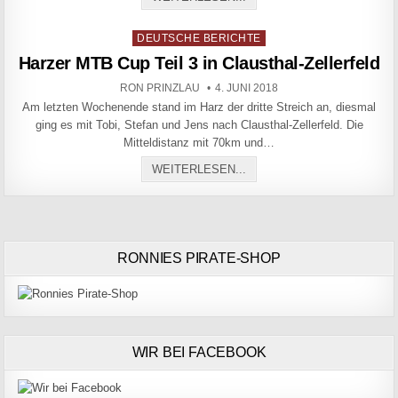
Posted in
DEUTSCHE BERICHTE
Harzer MTB Cup Teil 3 in Clausthal-Zellerfeld
AUTHOR:
PUBLISHED DATE:
RON PRINZLAU
4. JUNI 2018
Am letzten Wochenende stand im Harz der dritte Streich an, diesmal
ging es mit Tobi, Stefan und Jens nach Clausthal-Zellerfeld. Die
Mitteldistanz mit 70km und…
HARZER MTB CUP TEIL 3 
WEITERLESEN...
RONNIES PIRATE-SHOP
WIR BEI FACEBOOK