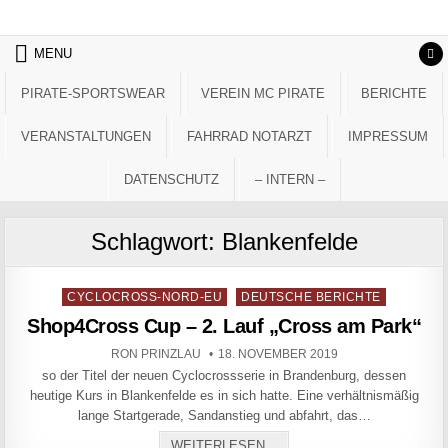
Skip to content
MENU
PIRATE-SPORTSWEAR
VEREIN MC PIRATE
BERICHTE
VERANSTALTUNGEN
FAHRRAD NOTARZT
IMPRESSUM
DATENSCHUTZ
– INTERN –
Schlagwort:
Blankenfelde
Posted in
CYCLOCROSS-NORD-EU
DEUTSCHE BERICHTE
Shop4Cross Cup – 2. Lauf „Cross am Park“
AUTHOR:
PUBLISHED DATE:
RON PRINZLAU
18. NOVEMBER 2019
so der Titel der neuen Cyclocrossserie in Brandenburg, dessen
heutige Kurs in Blankenfelde es in sich hatte. Eine verhältnismäßig
lange Startgerade, Sandanstieg und abfahrt, das…
SHOP4CROSS CUP – 2. LA
WEITERLESEN...