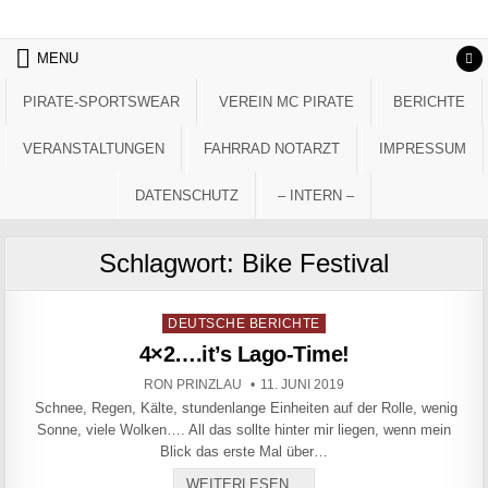
Skip to content
MENU
PIRATE-SPORTSWEAR
VEREIN MC PIRATE
BERICHTE
VERANSTALTUNGEN
FAHRRAD NOTARZT
IMPRESSUM
DATENSCHUTZ
– INTERN –
Schlagwort:
Bike Festival
Posted in
DEUTSCHE BERICHTE
4×2….it’s Lago-Time!
AUTHOR:
PUBLISHED DATE:
RON PRINZLAU
11. JUNI 2019
Schnee, Regen, Kälte, stundenlange Einheiten auf der Rolle, wenig
Sonne, viele Wolken…. All das sollte hinter mir liegen, wenn mein
Blick das erste Mal über…
4×2….IT’S LAGO-TIME!
WEITERLESEN...