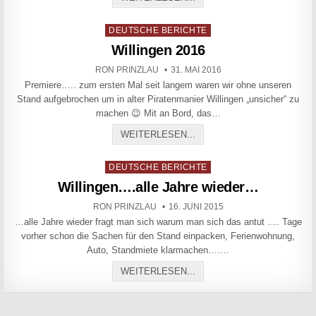
Posted in
DEUTSCHE BERICHTE
Willingen 2016
AUTHOR:
PUBLISHED DATE:
RON PRINZLAU
31. MAI 2016
Premiere….. zum ersten Mal seit langem waren wir ohne unseren
Stand aufgebrochen um in alter Piratenmanier Willingen „unsicher“ zu
machen 😉 Mit an Bord, das…
WILLINGEN 2016
WEITERLESEN...
Posted in
DEUTSCHE BERICHTE
Willingen….alle Jahre wieder…
AUTHOR:
PUBLISHED DATE:
RON PRINZLAU
16. JUNI 2015
…alle Jahre wieder fragt man sich warum man sich das antut …. Tage
vorher schon die Sachen für den Stand einpacken, Ferienwohnung,
Auto, Standmiete klarmachen…….
WILLINGEN….ALLE JAHRE
WEITERLESEN...