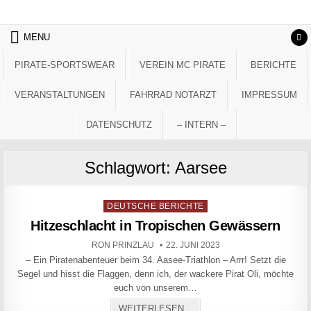
Skip to content
MENU
PIRATE-SPORTSWEAR
VEREIN MC PIRATE
BERICHTE
VERANSTALTUNGEN
FAHRRAD NOTARZT
IMPRESSUM
DATENSCHUTZ
– INTERN –
Schlagwort:
Aarsee
Posted in
DEUTSCHE BERICHTE
Hitzeschlacht in Tropischen Gewässern
AUTHOR:
PUBLISHED DATE:
RON PRINZLAU
22. JUNI 2023
– Ein Piratenabenteuer beim 34. Aasee-Triathlon – Arrr! Setzt die
Segel und hisst die Flaggen, denn ich, der wackere Pirat Oli, möchte
euch von unserem…
HITZESCHLACHT IN TROP
WEITERLESEN...