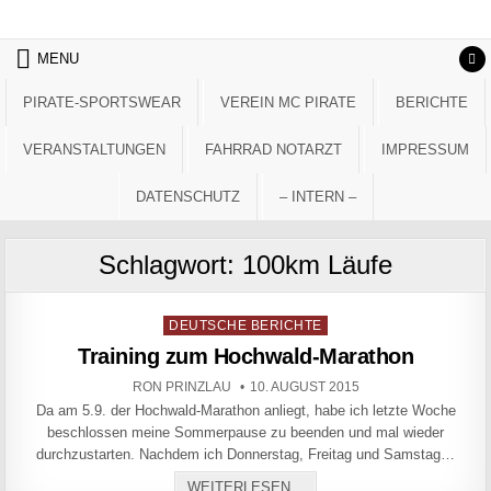
Skip to content
MENU
PIRATE-SPORTSWEAR
VEREIN MC PIRATE
BERICHTE
VERANSTALTUNGEN
FAHRRAD NOTARZT
IMPRESSUM
DATENSCHUTZ
– INTERN –
Schlagwort:
100km Läufe
Posted in
DEUTSCHE BERICHTE
Training zum Hochwald-Marathon
AUTHOR:
PUBLISHED DATE:
RON PRINZLAU
10. AUGUST 2015
Da am 5.9. der Hochwald-Marathon anliegt, habe ich letzte Woche
beschlossen meine Sommerpause zu beenden und mal wieder
durchzustarten. Nachdem ich Donnerstag, Freitag und Samstag…
TRAINING ZUM HOCHWAL
WEITERLESEN...