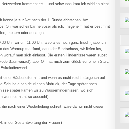
en Netzwerken kommentiert… und schwupps kam ich wirklich nicht
h könne ja zur Not nach der 1. Runde abbrechen. Am
los. Olli war scheinbar nervöser als ich. Insgeheim hat er bestimmt
ffen, mosern oder sonstiges.
30 Uhr, wir um 11:00 Uhr, also alles noch ganz frisch (habe ich
wo das Warmup stattfand, dann der Startschuss, wir liefen los,
 worauf man sich einlässt. Die ersten Hindernisse waren super,
 (blöde Baumwurzel), aber Olli hat mich zum Glück vor einem Sturz
e Eskaladierwand .
 einer Räuberleiter hilft und wenn es nicht reicht steige ich auf
ine Schuhe einen deutlichen Abdruck, der Tage später noch
ernisse später kamen wir zu Wasserhindernissen, wo sich
ch wenn es nicht so aussieht).
, die nach einer Wiederholung schreit, wäre da nur nicht dieser
4. in der Gesamtwertung der Frauen (-;