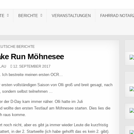
TE
BERICHTE
VERANSTALTUNGEN
FAHRRAD NOTAR
STED IN
UTSCHE BERICHTE
ake Run Möhnesee
PUBLISHED DATE:
LAU
12. SEPTEMBER 2017
n. Ich bestreite meinen ersten OCR…
ersten vollständigen Saison von Olli groß und breit gesagt, nach
, sondern selbst teilnehmen …
er der D-Day kam immer näher. Olli hatte im Juli
nd wollte den ersten Testlauf am Möhnesee starten. Dies lies die
ch raus komme.
t noch nicht, aber es gibt ja immer wieder Leute die kurzfristig
tert, in der 2. Startwelle (ich habe gehofft das es kein 2. gibt).