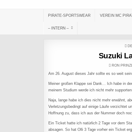
Skip to content
PIRATE-SPORTSWEAR
VEREIN MC PIRA
– INTERN –
PO
DE
Suzuki L
AUTHOR:
RON PRINZ
Am 26. August dieses Jahr sollte es so weit sei
Meiner großen Klappe sei Dank… Ich habe in der 
meinem Studium werde ich nicht mehr supporten
Naja, lange habe ich dies nicht mehr erwähnt, ab
Verletzungsbedingt auf einige Läufe verzichtet u
Hoffnung zu, dass ich aus der Nummer doch no
Ein Ticket hatte ich natürlich 2 Tage vor dem Star
absagen. So hat Olli 3 Tage vorher ein Ticket ergat