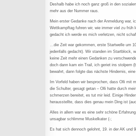
Deshalb habe ich noch ganz groß in den sozial
mehr aus der Nummer raus.
Mein erster Gedanke nach der Anmeldung war, ic
Wettkampftag fuhren wir, wie immer viel zu früh 
gedacht ich werde es mich verletzen, nicht scha
…die Zeit war gekommen, erste Startwelle um 10:
jedenfalls gedacht). Wir standen im Startblock, 
keine Zeit mehr einen Gedanken zu verschwenden
doch dann kam ein Trail, ich geriet ins stolpern
bewahrt, dann folgte das nächste Hindernis, ein
Im Vorfeld haben wir besprochen, dass Olli mit mit
die Schulter, gesagt getan – Olli hatte durch me
schmerzen bereitet, es tut mir leid. Einige Hind
herausstellte, dass dies genau mein Ding ist (au
Alles in allem war es eine sehr schöne Erfahrung
unsagbar schlimme Muskelkater (-;
Es hat sich dennoch gelohnt, 19. in der AK und 9