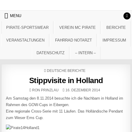
Skip to content
MENU
PIRATE-SPORTSWEAR
VEREIN MC PIRATE
BERICHTE
VERANSTALTUNGEN
FAHRRAD NOTARZT
IMPRESSUM
DATENSCHUTZ
– INTERN –
POSTED IN
DEUTSCHE BERICHTE
Stippvisite in Holland
AUTHOR:
PUBLISHED DATE:
RON PRINZLAU
16. DEZEMBER 2014
Am Samstag den 8.11.2014 besuchte ich die Nachbarn in Holland im
Rahmen des GOW-Cups in Eibergen.
Eine regionale Cross-Serie mit 11 Läufen. Das Holländische Pendant
zum Weser Ems Cup.