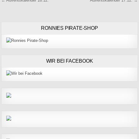
Beitragsnavigation
← Adventskalender 16.12.
Adventskalender 17.12. →
RONNIES PIRATE-SHOP
WIR BEI FACEBOOK