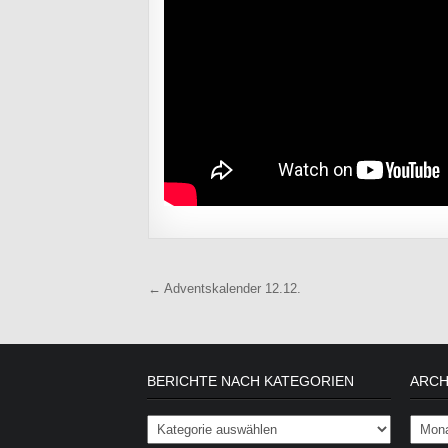
Beitragsnavigation
← Adventskalender 12.12.
BERICHTE NACH KATEGORIEN
ARCH
Berichte nach Kategorien
Archiv