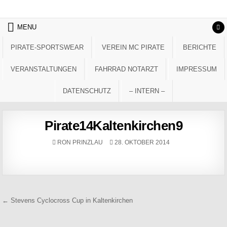
Skip to content
MENU
PIRATE-SPORTSWEAR
VEREIN MC PIRATE
BERICHTE
VERANSTALTUNGEN
FAHRRAD NOTARZT
IMPRESSUM
DATENSCHUTZ
– INTERN –
Pirate14Kaltenkirchen9
AUTHOR:
PUBLISHED DATE:
RON PRINZLAU
28. OKTOBER 2014
Beitragsnavigation
← Stevens Cyclocross Cup in Kaltenkirchen