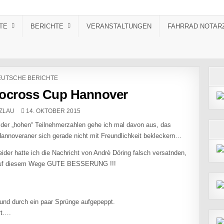
TE
BERICHTE
VERANSTALTUNGEN
FAHRRAD NOTAR
STED IN
UTSCHE BERICHTE
locross Cup Hannover
PUBLISHED DATE:
ZLAU
14. OKTOBER 2015
 der „hohen“ Teilnehmerzahlen gehe ich mal davon aus, das
 Hannoveraner sich gerade nicht mit Freundlichkeit bekleckern…
der hatte ich die Nachricht von Andrè Döring falsch versatnden,
… auf diesem Wege GUTE BESSERUNG !!!
 und durch ein paar Sprünge aufgepeppt.
rt….