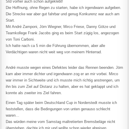
Std vorher auch schon aufgeklebt!
Die Hoffnung, ohne Regen zu starten, habe ich irgendwann aufgeben.
Die Strecke war aber gut fahrbar und genug Konkurenz war auch am
Start.
Mit André Zamponi, Jörn Wiegner, Mirco Friese, Danny Götze und
Teamkollege Frank Jacobs ging es beim Start zügig los, angezogen
von Toni Carboni.
Ich hatte nach ca 5 min die Führung übernommen, aber alle
Verdächtigen waren nicht weit weg von meinem Hinterrad.
André musste wegen eines Defektes leider das Rennen beenden. Jörn
kam aber immer dichter und irgendwann zog er an mir vorbei. Mirco
war immer in Sichtweite und ich musste mich richtig anstrengen, um
ihn bis zum Ziel auf Distanz zu halten, aber es hat geklappt und ich
konnte als zweiter ins Ziel fahren.
Einen Tag später beim Deutschland Cup in Norderstedt musste ich
feststellen, dass die Bedingungen von unten genauso schlecht
waren…
Das würden meine vom Samstag maltretierten Bremsbeläge nicht
überstehen, dachte ich mir und wollte schon wieder abreisen.