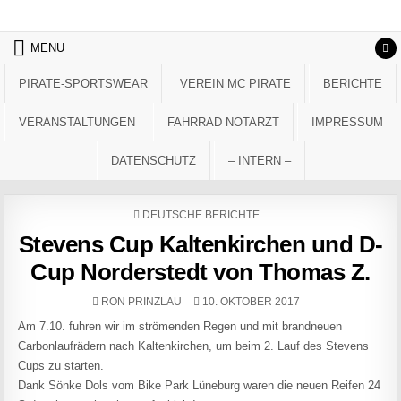
Skip to content
MENU
PIRATE-SPORTSWEAR
VEREIN MC PIRATE
BERICHTE
VERANSTALTUNGEN
FAHRRAD NOTARZT
IMPRESSUM
DATENSCHUTZ
– INTERN –
POSTED IN
DEUTSCHE BERICHTE
Stevens Cup Kaltenkirchen und D-
Cup Norderstedt von Thomas Z.
AUTHOR:
PUBLISHED DATE:
RON PRINZLAU
10. OKTOBER 2017
Am 7.10. fuhren wir im strömenden Regen und mit brandneuen
Carbonlaufrädern nach Kaltenkirchen, um beim 2. Lauf des Stevens
Cups zu starten.
Dank Sönke Dols vom Bike Park Lüneburg waren die neuen Reifen 24