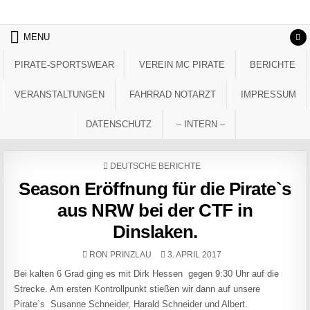
Skip to content
MENU
PIRATE-SPORTSWEAR
VEREIN MC PIRATE
BERICHTE
VERANSTALTUNGEN
FAHRRAD NOTARZT
IMPRESSUM
DATENSCHUTZ
– INTERN –
POSTED IN
DEUTSCHE BERICHTE
Season Eröffnung für die Pirate`s
aus NRW bei der CTF in
Dinslaken.
AUTHOR:
PUBLISHED DATE:
RON PRINZLAU
3. APRIL 2017
Bei kalten 6 Grad ging es mit Dirk Hessen gegen 9:30 Uhr auf die
Strecke. Am ersten Kontrollpunkt stießen wir dann auf unsere
Pirate`s Susanne Schneider, Harald Schneider und Albert.