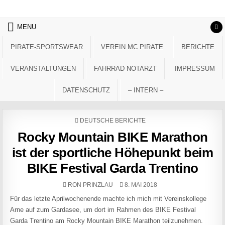
Skip to content
MENU
PIRATE-SPORTSWEAR
VEREIN MC PIRATE
BERICHTE
VERANSTALTUNGEN
FAHRRAD NOTARZT
IMPRESSUM
DATENSCHUTZ
– INTERN –
POSTED IN
DEUTSCHE BERICHTE
Rocky Mountain BIKE Marathon
ist der sportliche Höhepunkt beim
BIKE Festival Garda Trentino
AUTHOR:
PUBLISHED DATE:
RON PRINZLAU
8. MAI 2018
Für das letzte Aprilwochenende machte ich mich mit Vereinskollege
Arne auf zum Gardasee, um dort im Rahmen des BIKE Festival
Garda Trentino am Rocky Mountain BIKE Marathon teilzunehmen.