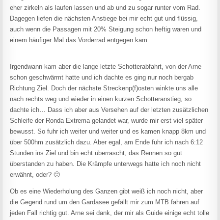
eher zirkeln als laufen lassen und ab und zu sogar runter vom Rad.
Dagegen liefen die nächsten Anstiege bei mir echt gut und flüssig,
auch wenn die Passagen mit 20% Steigung schon heftig waren und
einem häufiger Mal das Vorderrad entgegen kam.
Irgendwann kam aber die lange letzte Schotterabfahrt, von der Arne
schon geschwärmt hatte und ich dachte es ging nur noch bergab
Richtung Ziel. Doch der nächste Streckenp(f)osten winkte uns alle
nach rechts weg und wieder in einen kurzen Schotteranstieg, so
dachte ich… Dass ich aber aus Versehen auf der letzten zusätzlichen
Schleife der Ronda Extrema gelandet war, wurde mir erst viel später
bewusst. So fuhr ich weiter und weiter und es kamen knapp 8km und
über 500hm zusätzlich dazu. Aber egal, am Ende fuhr ich nach 6:12
Stunden ins Ziel und bin echt überrascht, das Rennen so gut
überstanden zu haben. Die Krämpfe unterwegs hatte ich noch nicht
erwähnt, oder? 🙂
Ob es eine Wiederholung des Ganzen gibt weiß ich noch nicht, aber
die Gegend rund um den Gardasee gefällt mir zum MTB fahren auf
jeden Fall richtig gut. Arne sei dank, der mir als Guide einige echt tolle