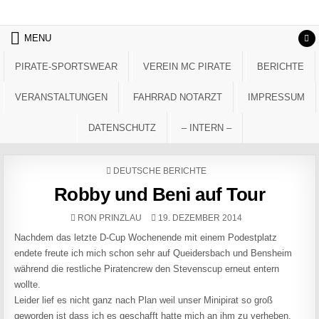
Skip to content
MENU
PIRATE-SPORTSWEAR
VEREIN MC PIRATE
BERICHTE
VERANSTALTUNGEN
FAHRRAD NOTARZT
IMPRESSUM
DATENSCHUTZ
– INTERN –
POSTED IN
DEUTSCHE BERICHTE
Robby und Beni auf Tour
AUTHOR:
PUBLISHED DATE:
RON PRINZLAU
19. DEZEMBER 2014
Nachdem das letzte D-Cup Wochenende mit einem Podestplatz
endete freute ich mich schon sehr auf Queidersbach und Bensheim
während die restliche Piratencrew den Stevenscup erneut entern
wollte.
Leider lief es nicht ganz nach Plan weil unser Minipirat so groß
geworden ist dass ich es geschafft hatte mich an ihm zu verheben.