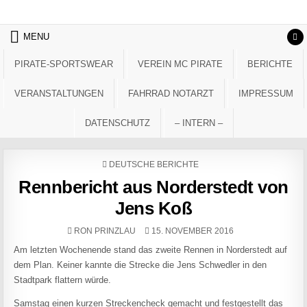
Skip to content
MENU
PIRATE-SPORTSWEAR
VEREIN MC PIRATE
BERICHTE
VERANSTALTUNGEN
FAHRRAD NOTARZT
IMPRESSUM
DATENSCHUTZ
– INTERN –
POSTED IN
DEUTSCHE BERICHTE
Rennbericht aus Norderstedt von
Jens Koß
AUTHOR:
PUBLISHED DATE:
RON PRINZLAU
15. NOVEMBER 2016
Am letzten Wochenende stand das zweite Rennen in Norderstedt auf
dem Plan. Keiner kannte die Strecke die Jens Schwedler in den
Stadtpark flattern würde.
Samstag einen kurzen Streckencheck gemacht und festgestellt das