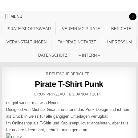
Skip to content
MENU
PIRATE-SPORTSWEAR
VEREIN MC PIRATE
BERICHTE
VERANSTALTUNGEN
FAHRRAD NOTARZT
IMPRESSUM
DATENSCHUTZ
– INTERN –
POSTED IN
DEUTSCHE BERICHTE
Pirate T-Shirt Punk
AUTHOR:
PUBLISHED DATE:
RON PRINZLAU
3. JANUAR 2014
es gibt wieder mal was Neues….
Designed von Michael Gnannt entstand das Punk Design und ist nun
als Druck in weiss für alle gängigen Unterlagen verfügbar.
Im Onlineshop als T-Shirt und Kapuzenpullover angeboten, aber falls
Ihr andere Ideen habt, schreibt mich gerne an.